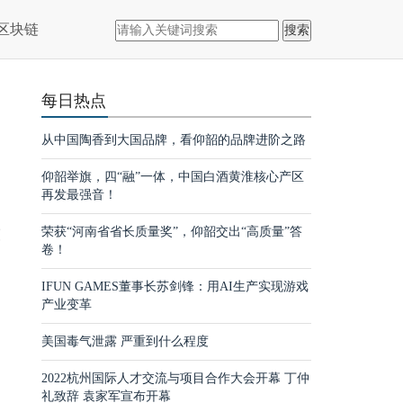
区块链
搜索
每日热点
从中国陶香到大国品牌，看仰韶的品牌进阶之路
仰韶举旗，四“融”一体，中国白酒黄淮核心产区
再发最强音！
多
技
荣获“河南省省长质量奖”，仰韶交出“高质量”答
卷！
智
IFUN GAMES董事长苏剑锋：用AI生产实现游戏
相
产业变革
美国毒气泄露 严重到什么程度
2022杭州国际人才交流与项目合作大会开幕 丁仲
礼致辞 袁家军宣布开幕