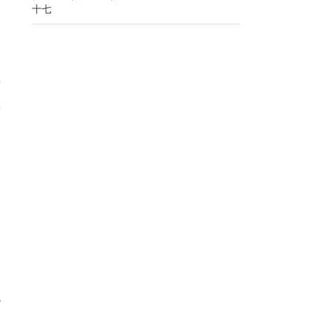
十七
沿
算
人
过
自
界
智
、
统