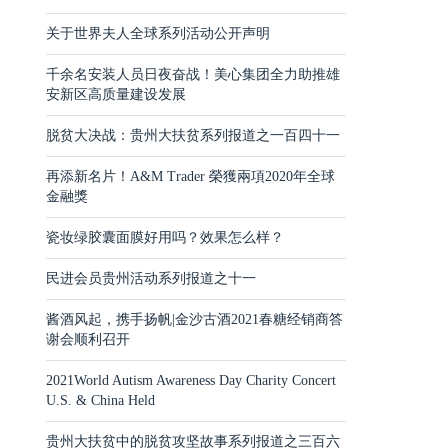
关于世界夫人全球系列活动公开声明
千余名安装人员日夜奋战！美心集团全力助推雄
安新区高质量建设发展
脱贫大决战：贵州大扶贫系列报道之一百四十一
再添新名片！A&M Trader 榮獲兩項2020年全球
金融獎
瓷妆绿胶囊面膜好用吗？效果怎么样？
民进会员贵州活动系列报道之十一
酱酒风起，携手扬帆|金沙古酒2021春糖经销商答
谢会顺利召开
2021World Autism Awareness Day Charity Concert
U.S. & China Held
贵州大扶贫中的脱贫攻坚故事系列报道之三百六